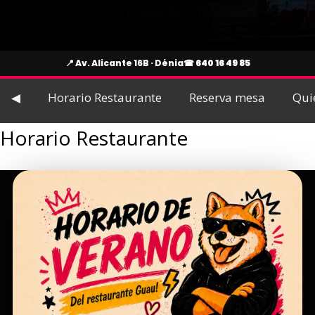
📍 Av. Alicante 16B · Dénia
☎
640 16 49 85
◀
Horario Restaurante
Reserva mesa
Qui
Horario Restaurante