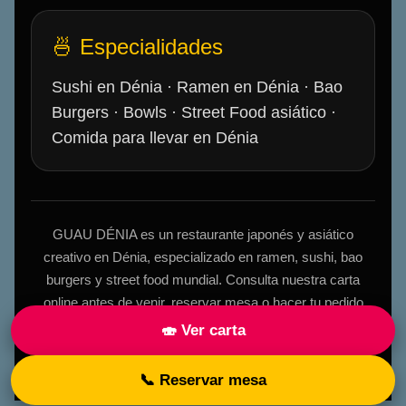
🍜 Especialidades
Sushi en Dénia · Ramen en Dénia · Bao
Burgers · Bowls · Street Food asiático ·
Comida para llevar en Dénia
GUAU DÉNIA es un restaurante japonés y asiático
creativo en Dénia, especializado en ramen, sushi, bao
burgers y street food mundial. Consulta nuestra carta
online antes de venir, reservar mesa o hacer tu pedido
para recoger.
🍣 Ver carta
© GUAU DÉNIA · www.guaudenia.com
📞 Reservar mesa