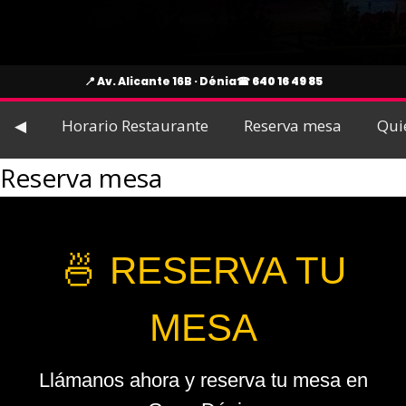
📍 Av. Alicante 16B · Dénia
☎
640 16 49 85
◀
Horario Restaurante
Reserva mesa
Qui
Reserva mesa
🍜 RESERVA TU
MESA
Llámanos ahora y reserva tu mesa en